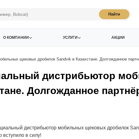
Найти
О КОМПАНИИ
УСЛУГИ
АКЦИИ
бильных щековых дробилок Sandvik в Казахстане. Долгожданное партнё
циальный дистрибьютор мо
тане. Долгожданное партнё