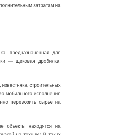
ополнительным затратам на
ка, предназначенная для
ики — щековая дробилка,
, известняка, строительных
тво мобильного исполнения
янно перевозить сырье на
ие объекты находятся на
узкой на технику. В таких