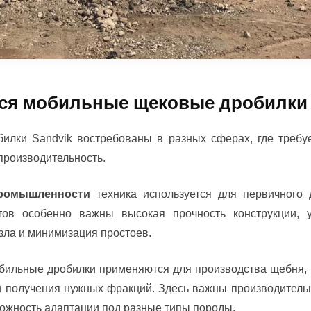
ся мобильные щековые дробилки 
лки Sandvik востребованы в разных сферах, где требу
производительность.
ромышленности
техника используется для первичного 
тов особенно важны высокая прочность конструкции, ус
зла и минимизация простоев.
ильные дробилки применяются для производства щебня, 
 получения нужных фракций. Здесь важны производительн
можность адаптации под разные типы породы.