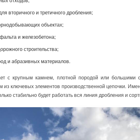
ных отходов;
для вторичного и третичного дробления;
горнодобывающих объектах;
сфальта и железобетона;
дорожного строительства;
од и абразивных материалов.
ает с крупным камнем, плотной породой или большими 
м из ключевых элементов производственной цепочки. Име
колько стабильно будет работать вся линия дробления и сорт