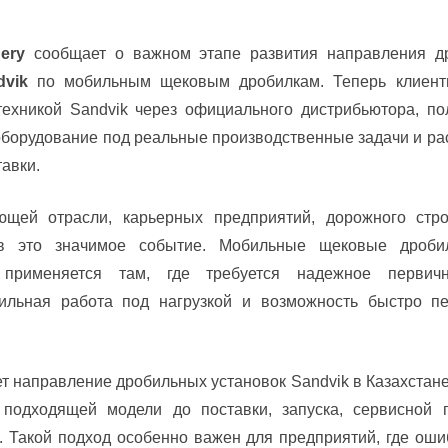
ery
сообщает о важном этапе развития направления др
dvik
по мобильным щековым дробилкам. Теперь клиенты
техникой Sandvik через официального дистрибьютора, п
оборудование под реальные производственные задачи и р
авки.
щей отрасли, карьерных предприятий, дорожного стро
ов это значимое событие. Мобильные щековые дробил
 применяется там, где требуется надежное первич
абильная работа под нагрузкой и возможность быстро п
ет направление дробильных установок Sandvik в Казахстан
 подходящей модели до поставки, запуска, сервисной 
. Такой подход особенно важен для предприятий, где оши