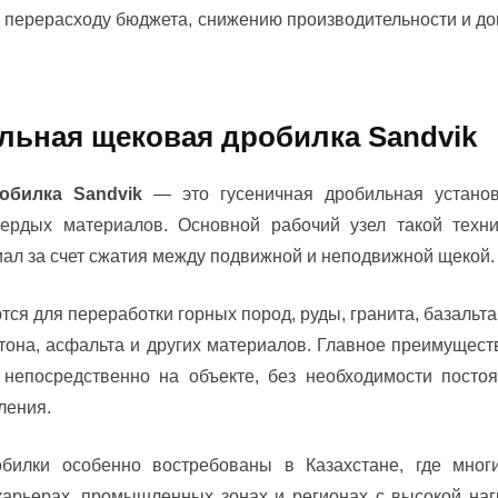
, перерасходу бюджета, снижению производительности и д
льная щековая дробилка Sandvik
обилка Sandvik
— это гусеничная дробильная установ
вердых материалов. Основной рабочий узел такой техн
иал за счет сжатия между подвижной и неподвижной щекой.
ся для переработки горных пород, руды, гранита, базальта
етона, асфальта и других материалов. Главное преимущес
непосредственно на объекте, без необходимости посто
ления.
илки особенно востребованы в Казахстане, где мног
арьерах, промышленных зонах и регионах с высокой нагр