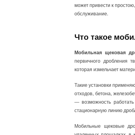
может привести к простою
обслуживание.
Что такое моби
Мобильная щековая др
первичного дробления т
которая измельчает матер
Такие установки применяют
отходов, бетона, железоб
— возможность работать 
стационарную линию дроб
Мобильные щековые дроб
удаленных площадках, в к