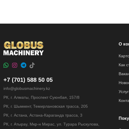
О ко
Карт
Как 
Вака
+7 (701) 588 50 05
Ново
info@globusmachinery.kz
Услуг
РК, г. Алматы, Проспект Суюнбая, 157/8
Конт
РК, г. Шымкент, Темирлановская трасса, 205
РК, г. Астана, Астана-Караганда трасса, 3
Поку
РК, г. Атырау, Мкр-н Мирас, ул. Турара Рыскулова,