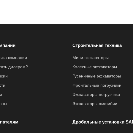
мпании
Строительная техника
очка компании
Мини-экскаваторы
стать дилером?
Колесные экскаваторы
нсии
Гусеничные экскаваторы
сти
Фронтальные погрузчики
и
Экскаваторы-погрузчики
акты
Экскаваторы-амфибии
пателям
Дробильные установки SA