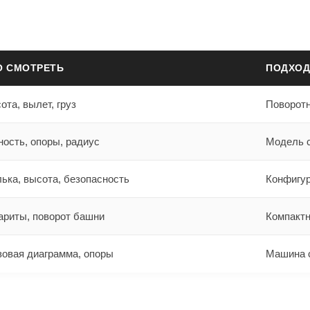
О СМОТРЕТЬ
ПОДХОД
ота, вылет, груз
Поворотн
ность, опоры, радиус
Модель с
ька, высота, безопасность
Конфигур
ариты, поворот башни
Компактн
зовая диаграмма, опоры
Машина с