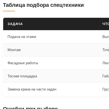
Таблица подбора спецтехники
ЗАДАЧА
ЧТ
Подача на этажи
Выс
Монтаж
Точ
Фасадные работы
Люл
Тесная площадка
Габ
Замена крана на части задач
Гру
Ошибки при выборе