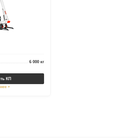
6 000 кг
ть КП
нее >