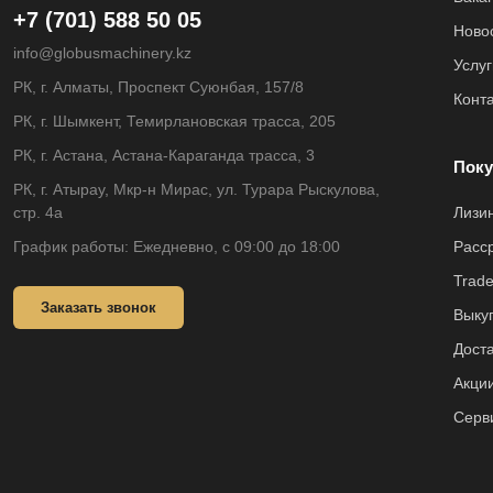
+7 (701) 588 50 05
Ново
info@globusmachinery.kz
Услуг
РК, г. Алматы, Проспект Суюнбая, 157/8
Конт
РК, г. Шымкент, Темирлановская трасса, 205
РК, г. Астана, Астана-Караганда трасса, 3
Поку
РК, г. Атырау, Мкр-н Мирас, ул. Турара Рыскулова,
стр. 4а
Лизи
График работы: Ежедневно, с 09:00 до 18:00
Расс
Trade
Заказать звонок
Выкуп
Доста
Акци
Серв