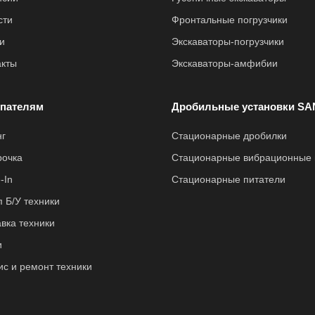
сти
Фронтальные погрузчики
и
Экскаваторы-погрузчики
акты
Экскаваторы-амфибии
пателям
Дробильные установки SA
нг
Стационарные дробилки
рочка
Стационарные вибрационные 
-In
Стационарные питатели
 Б/У техники
вка техники
и
ис и ремонт техники