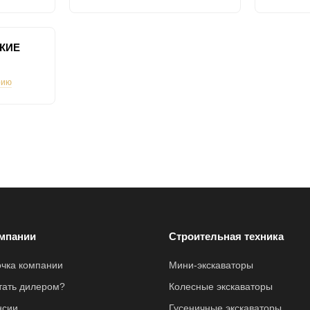
КИЕ
рию
мпании
Строительная техника
очка компании
Мини-экскаваторы
стать дилером?
Колесные экскаваторы
нсии
Гусеничные экскаваторы