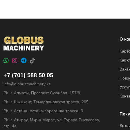
О ко
Карт
Как 
Вака
+7 (701) 588 50 05
Ново
info@globusmachinery.kz
Услуг
РК, г. Алматы, Проспект Суюнбая, 157/8
Конт
РК, г. Шымкент, Темирлановская трасса, 205
РК, г. Астана, Астана-Караганда трасса, 3
Поку
РК, г. Атырау, Мкр-н Мирас, ул. Турара Рыскулова,
стр. 4а
Лизи