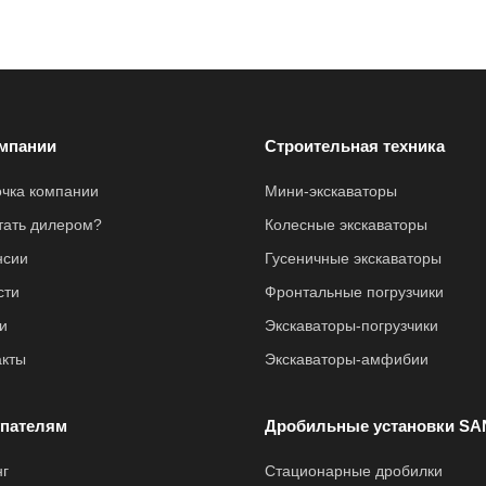
мпании
Строительная техника
очка компании
Мини-экскаваторы
стать дилером?
Колесные экскаваторы
нсии
Гусеничные экскаваторы
сти
Фронтальные погрузчики
и
Экскаваторы-погрузчики
акты
Экскаваторы-амфибии
пателям
Дробильные установки SA
нг
Стационарные дробилки