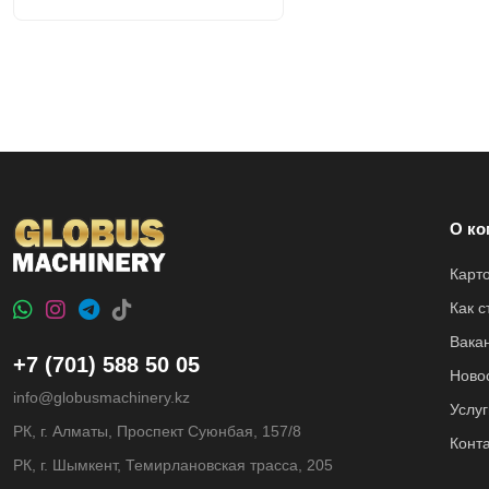
О ко
Карт
Как 
Вака
+7 (701) 588 50 05
Ново
info@globusmachinery.kz
Услуг
РК, г. Алматы, Проспект Суюнбая, 157/8
Конт
РК, г. Шымкент, Темирлановская трасса, 205