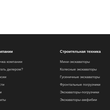
мпании
Строительная техника
очка компании
Мини-экскаваторы
стать дилером?
Колесные экскаваторы
нсии
Гусеничные экскаваторы
сти
Фронтальные погрузчики
и
Экскаваторы-погрузчики
акты
Экскаваторы-амфибии