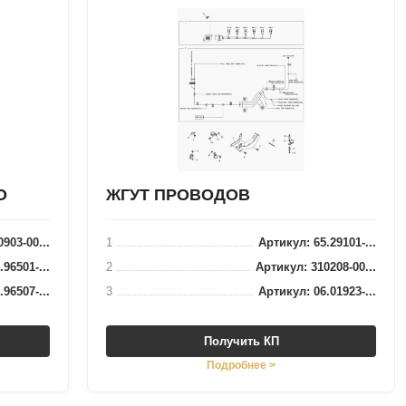
О
ЖГУТ ПРОВОДОВ
903-00...
1
Артикул: 65.29101-...
96501-...
2
Артикул: 310208-00...
96507-...
3
Артикул: 06.01923-...
Получить КП
Подробнее >