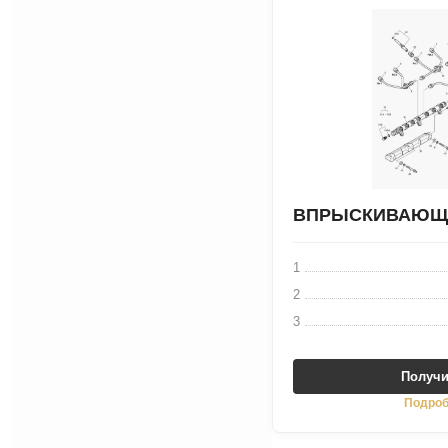
ВПРЫСКИВАЮЩА
1
2
3
Получи
Подроб