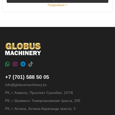
Подробнее >
+7 (701) 588 50 05
info@globusmachinery.kz
РК, г. Алматы, Проспект Суюнбая, 157/8
РК, г. Шымкент, Темирлановская трасса, 205
РК, г. Астана, Астана-Караганда трасса, 3