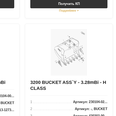
Получить КП
Подробнее >
mВі
3200 BUCKET ASS`Y - 3.28mВі - H
CLASS
104-00...
1
Артикул: 230104-02...
, BUCKET
2
Артикул: -, BUCKET
3-1273...
3
Артикул: 430203-00...