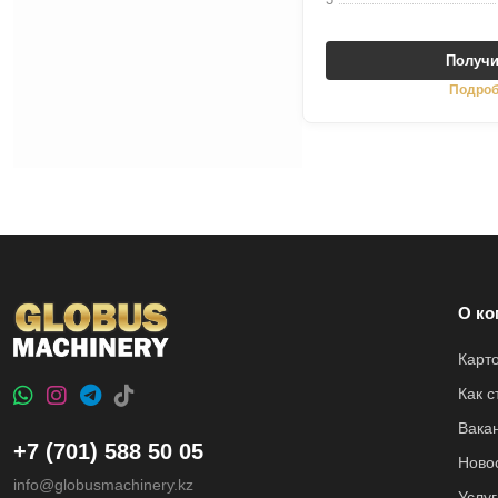
Получи
Подроб
О ко
Карт
Как 
Вака
+7 (701) 588 50 05
Ново
info@globusmachinery.kz
Услуг