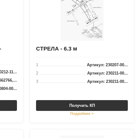
-
СТРЕЛА - 6.3 м
1
Артикул: 230207-00...
212-11...
2
Артикул: 230211-00...
62766,...
3
Артикул: 230211-00...
804-00...
Получить КП
Подробнее >