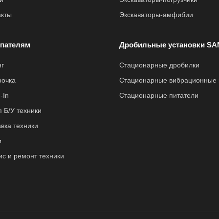
акты
Экскаваторы-амфибии
пателям
Дробильные установки SA
нг
Стационарные дробилки
рочка
Стационарные вибрационные 
-In
Стационарные питатели
 Б/У техники
вка техники
и
ис и ремонт техники