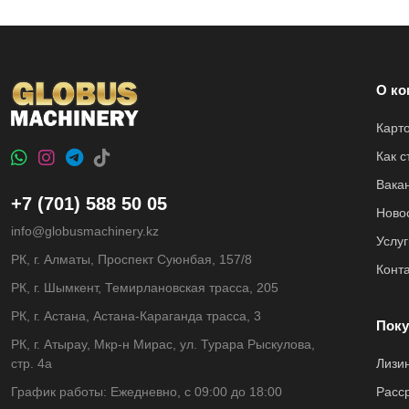
О ко
Карт
Как 
Вака
+7 (701) 588 50 05
Ново
info@globusmachinery.kz
Услуг
РК, г. Алматы, Проспект Суюнбая, 157/8
Конт
РК, г. Шымкент, Темирлановская трасса, 205
РК, г. Астана, Астана-Караганда трасса, 3
Поку
РК, г. Атырау, Мкр-н Мирас, ул. Турара Рыскулова,
стр. 4а
Лизи
График работы: Ежедневно, с 09:00 до 18:00
Расс