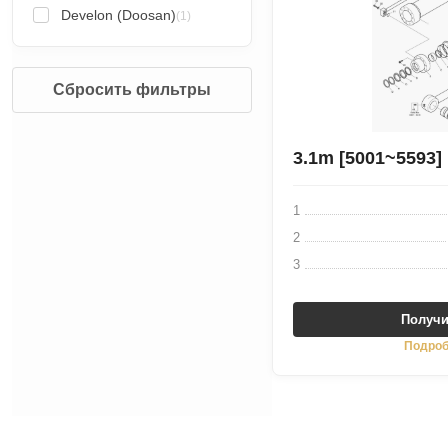
Develon (Doosan)
(1)
Сбросить фильтры
3.1m [5001~5593]
1
2
3
Получи
Подроб