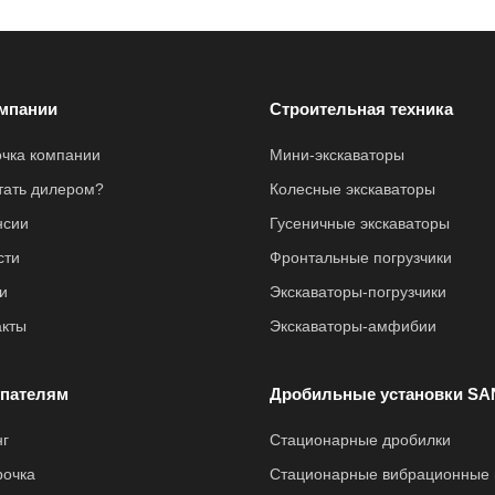
мпании
Строительная техника
очка компании
Мини-экскаваторы
стать дилером?
Колесные экскаваторы
нсии
Гусеничные экскаваторы
сти
Фронтальные погрузчики
и
Экскаваторы-погрузчики
акты
Экскаваторы-амфибии
пателям
Дробильные установки SA
нг
Стационарные дробилки
рочка
Стационарные вибрационные 