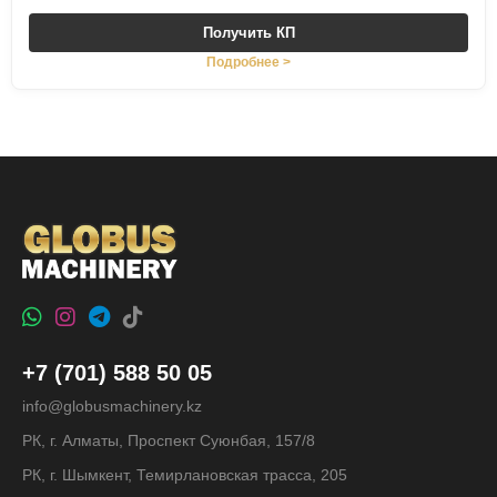
Получить КП
Подробнее >
+7 (701) 588 50 05
info@globusmachinery.kz
РК, г. Алматы, Проспект Суюнбая, 157/8
РК, г. Шымкент, Темирлановская трасса, 205