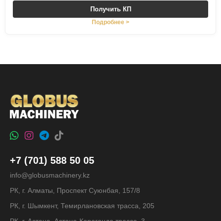
Получить КП
Подробнее >
+7 (701) 588 50 05
info@globusmachinery.kz
РК, г. Алматы, Проспект Суюнбая, 157/8
РК, г. Шымкент, Темирлановская трасса, 205