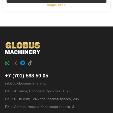
Подробнее >
+7 (701) 588 50 05
info@globusmachinery.kz
РК, г. Алматы, Проспект Суюнбая, 157/8
РК, г. Шымкент, Темирлановская трасса, 205
РК, г. Астана, Астана-Караганда трасса, 3