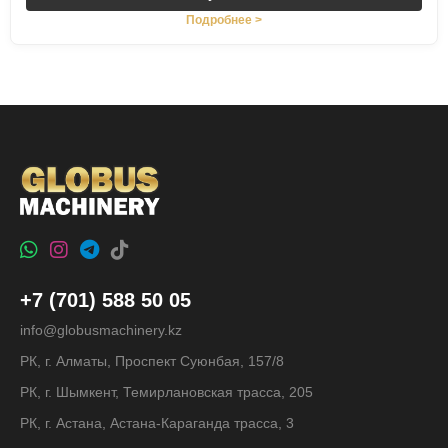
Подробнее >
+7 (701) 588 50 05
info@globusmachinery.kz
РК, г. Алматы, Проспект Суюнбая, 157/8
РК, г. Шымкент, Темирлановская трасса, 205
РК, г. Астана, Астана-Караганда трасса, 3