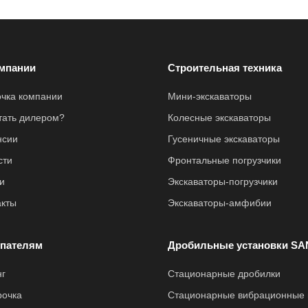
мпании
Строительная техника
очка компании
Мини-экскаваторы
стать дилером?
Колесные экскаваторы
нсии
Гусеничные экскаваторы
сти
Фронтальные погрузчики
и
Экскаваторы-погрузчики
акты
Экскаваторы-амфибии
пателям
Дробильные установки SA
нг
Стационарные дробилки
рочка
Стационарные вибрационные 