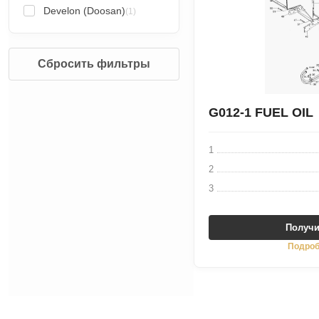
Develon (Doosan)
(1)
Сбросить фильтры
G012-1 FUEL OIL
1
2
3
Получи
Подроб