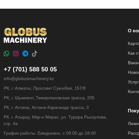
О ко
Карт
Как 
Вака
+7 (701) 588 50 05
Ново
info@globusmachinery.kz
Услуг
РК, г. Алматы, Проспект Суюнбая, 157/8
Конт
РК, г. Шымкент, Темирлановская трасса, 205
РК, г. Астана, Астана-Караганда трасса, 3
Поку
РК, г. Атырау, Мкр-н Мирас, ул. Турара Рыскулова,
стр. 4а
Лизи
График работы: Ежедневно, с 09:00 до 18:00
Расс