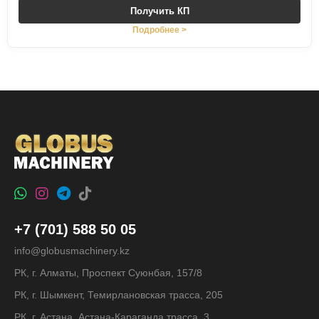
Получить КП
Подробнее >
+7 (701) 588 50 05
info@globusmachinery.kz
РК, г. Алматы, Проспект Суюнбая, 157/8
РК, г. Шымкент, Темирлановская трасса, 205
РК, г. Астана, Астана-Караганда трасса, 3