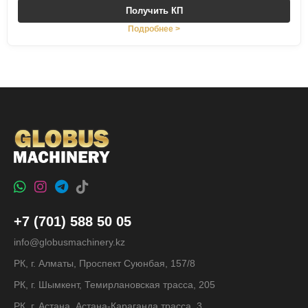
Получить КП
Подробнее >
+7 (701) 588 50 05
info@globusmachinery.kz
РК, г. Алматы, Проспект Суюнбая, 157/8
РК, г. Шымкент, Темирлановская трасса, 205
РК, г. Астана, Астана-Караганда трасса, 3