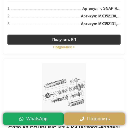
1
Артикул: -, SNAP R...
2
Артикул: MX352130,...
3
Артикул: MX352131,...
Получить КП
Подробнее >
WhatsApp
Позвонить
G020-53 COUPLING K3 + K4 [513002~513054]