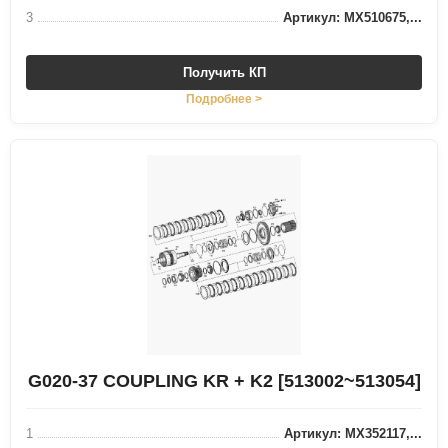
3
Артикул: MX510675,...
Получить КП
Подробнее >
G020-37 COUPLING KR + K2 [513002~513054]
1
Артикул: MX352117,...