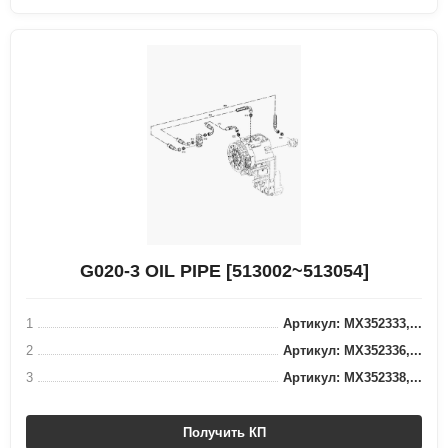
G020-3 OIL PIPE [513002~513054]
1
Артикул: MX352333,...
2
Артикул: MX352336,...
3
Артикул: MX352338,...
Получить КП