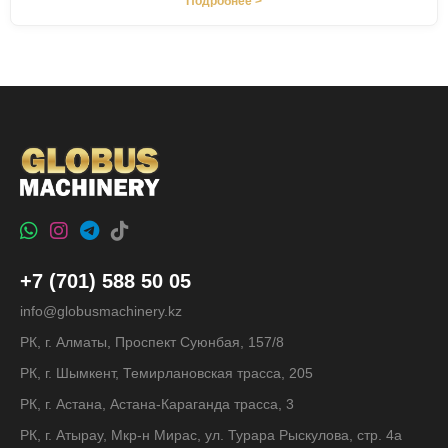
Подробнее >
+7 (701) 588 50 05
info@globusmachinery.kz
РК, г. Алматы, Проспект Суюнбая, 157/8
РК, г. Шымкент, Темирлановская трасса, 205
РК, г. Астана, Астана-Караганда трасса, 3
РК, г. Атырау, Мкр-н Мирас, ул. Турара Рыскулова, стр. 4а