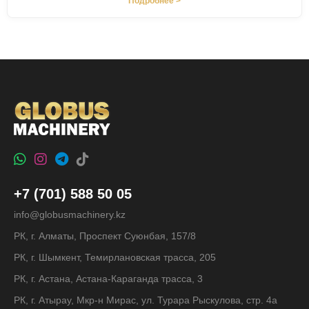
Подробнее >
+7 (701) 588 50 05
info@globusmachinery.kz
РК, г. Алматы, Проспект Суюнбая, 157/8
РК, г. Шымкент, Темирлановская трасса, 205
РК, г. Астана, Астана-Караганда трасса, 3
РК, г. Атырау, Мкр-н Мирас, ул. Турара Рыскулова, стр. 4а