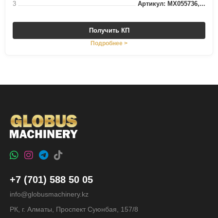
3
Артикул: MX055736,...
Получить КП
Подробнее >
+7 (701) 588 50 05
info@globusmachinery.kz
РК, г. Алматы, Проспект Суюнбая, 157/8