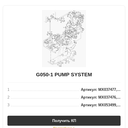
G050-1 PUMP SYSTEM
1
Артикул: MX037477,...
2
Артикул: MX037476,...
3
Артикул: MX053499,...
Получить КП