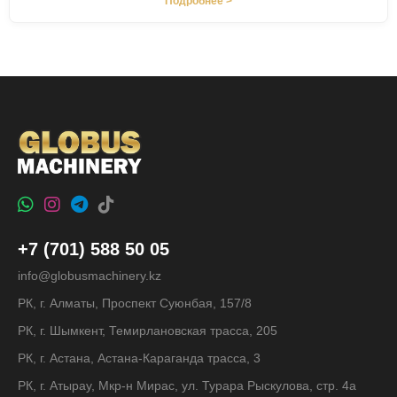
Подробнее >
+7 (701) 588 50 05
info@globusmachinery.kz
РК, г. Алматы, Проспект Суюнбая, 157/8
РК, г. Шымкент, Темирлановская трасса, 205
РК, г. Астана, Астана-Караганда трасса, 3
РК, г. Атырау, Мкр-н Мирас, ул. Турара Рыскулова, стр. 4а