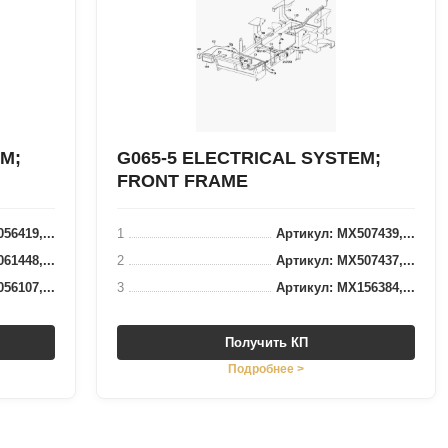
M;
G065-5 ELECTRICAL SYSTEM;
FRONT FRAME
56419,...
1
Артикул: MX507439,...
61448,...
2
Артикул: MX507437,...
56107,...
3
Артикул: MX156384,...
Получить КП
Подробнее >