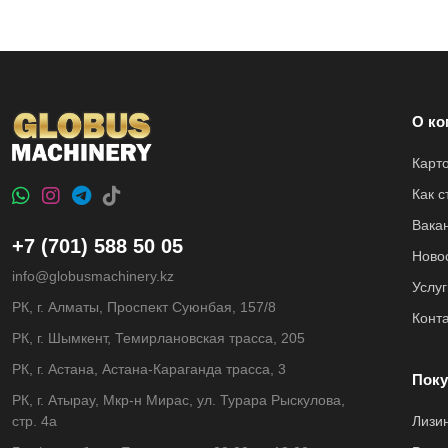
О ко
Карт
Как 
Вака
+7 (701) 588 50 05
Ново
info@globusmachinery.kz
Услуг
РК, г. Алматы, Проспект Суюнбая, 157/8
Конт
РК, г. Шымкент, Темирлановская трасса, 205
РК, г. Астана, Астана-Караганда трасса, 3
Поку
РК, г. Атырау, Мкр-н Мирас, ул. Турара Рыскулова,
стр. 4а
Лизи