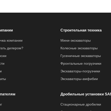
мпании
Строительная техника
очка компании
Мини-экскаваторы
стать дилером?
Колесные экскаваторы
нсии
Гусеничные экскаваторы
сти
Фронтальные погрузчики
и
Экскаваторы-погрузчики
акты
Экскаваторы-амфибии
пателям
Дробильные установки SA
нг
Стационарные дробилки