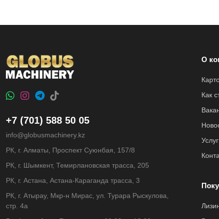
О ко
Карт
Как 
Вака
+7 (701) 588 50 05
Ново
info@globusmachinery.kz
Услуг
РК, г. Алматы, Проспект Суюнбая, 157/8
Конт
РК, г. Шымкент, Темирлановская трасса, 205
РК, г. Астана, Астана-Караганда трасса, 3
Поку
РК, г. Атырау, Мкр-н Мирас, ул. Турара Рыскулова,
стр. 4а
Лизи