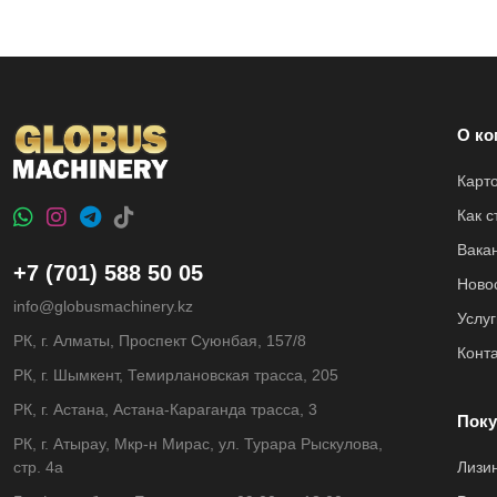
О ко
Карт
Как 
Вака
+7 (701) 588 50 05
Ново
info@globusmachinery.kz
Услуг
РК, г. Алматы, Проспект Суюнбая, 157/8
Конт
РК, г. Шымкент, Темирлановская трасса, 205
РК, г. Астана, Астана-Караганда трасса, 3
Поку
РК, г. Атырау, Мкр-н Мирас, ул. Турара Рыскулова,
стр. 4а
Лизи