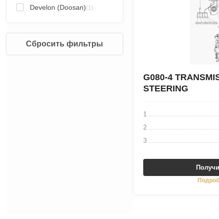
Develon (Doosan)
(1)
Сбросить фильтры
G080-4 TRANSMI
STEERING
1
2
3
Получи
Подроб