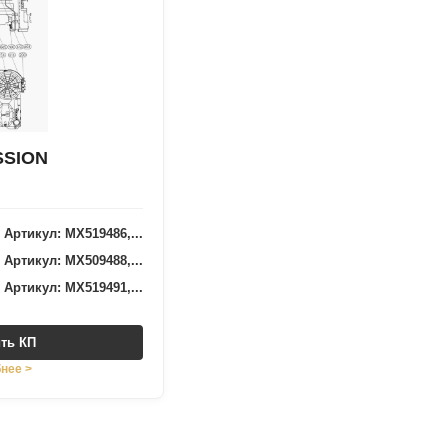
SSION
Артикул: MX519486,...
Артикул: MX509488,...
Артикул: MX519491,...
ть КП
нее >