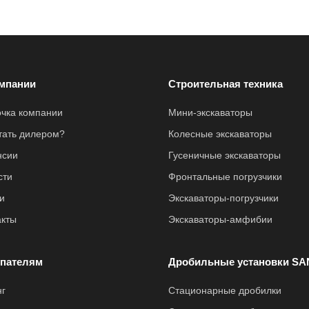
мпании
Строительная техника
очка компании
Мини-экскаваторы
стать дилером?
Колесные экскаваторы
нсии
Гусеничные экскаваторы
сти
Фронтальные погрузчики
и
Экскаваторы-погрузчики
акты
Экскаваторы-амфибии
пателям
Дробильные установки SA
нг
Стационарные дробилки