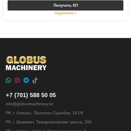
Получить КП
Подробнее >
+7 (701) 588 50 05
info@globusmachinery.kz
РК, г. Алматы, Проспект Суюнбая, 157/8
РК, г. Шымкент, Темирлановская трасса, 205