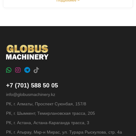
Подробнее >
+7 (701) 588 50 05
info@globusmachinery.kz
РК, г. Алматы, Проспект Суюнбая, 157/8
РК, г. Шымкент, Темирлановская трасса, 205
РК, г. Астана, Астана-Караганда трасса, 3
РК, г. Атырау, Мкр-н Мирас, ул. Турара Рыскулова, стр. 4а