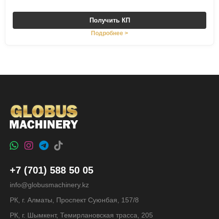
Получить КП
Подробнее >
+7 (701) 588 50 05
info@globusmachinery.kz
РК, г. Алматы, Проспект Суюнбая, 157/8
РК, г. Шымкент, Темирлановская трасса, 205