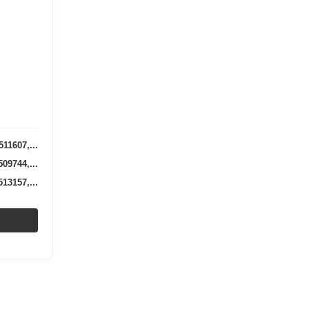
11607,...
09744,...
13157,...