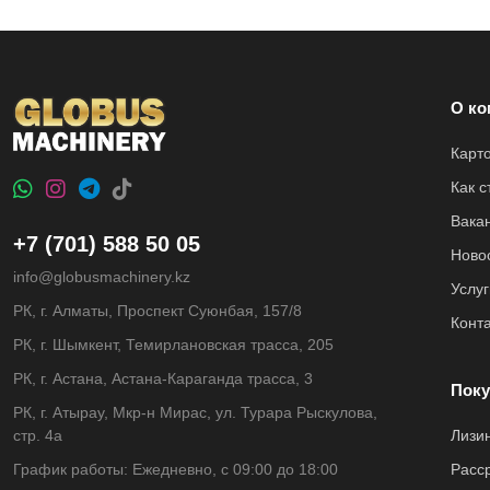
О ко
Карт
Как 
Вака
+7 (701) 588 50 05
Ново
info@globusmachinery.kz
Услуг
РК, г. Алматы, Проспект Суюнбая, 157/8
Конт
РК, г. Шымкент, Темирлановская трасса, 205
РК, г. Астана, Астана-Караганда трасса, 3
Поку
РК, г. Атырау, Мкр-н Мирас, ул. Турара Рыскулова,
стр. 4а
Лизи
График работы: Ежедневно, с 09:00 до 18:00
Расс