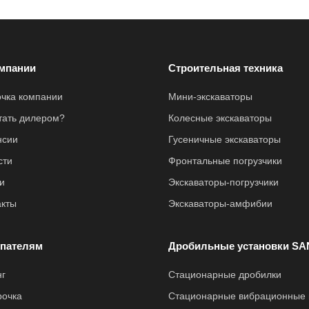
мпании
Строительная техника
очка компании
Мини-экскаваторы
стать дилером?
Колесные экскаваторы
нсии
Гусеничные экскаваторы
сти
Фронтальные погрузчики
и
Экскаваторы-погрузчики
акты
Экскаваторы-амфибии
пателям
Дробильные установки SA
нг
Стационарные дробилки
рочка
Стационарные вибрационные 