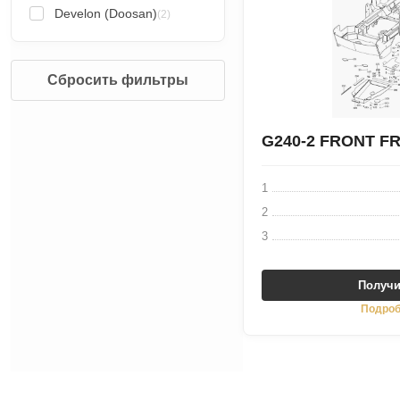
Develon (Doosan)
(2)
Сбросить фильтры
G240-2 FRONT F
1
2
3
Получи
Подроб