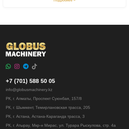
Подробнее >
+7 (701) 588 50 05
info@globusmachinery.kz
РК, г. Алматы, Проспект Суюнбая, 157/8
РК, г. Шымкент, Темирлановская трасса, 205
РК, г. Астана, Астана-Караганда трасса, 3
РК, г. Атырау, Мкр-н Мирас, ул. Турара Рыскулова, стр. 4а