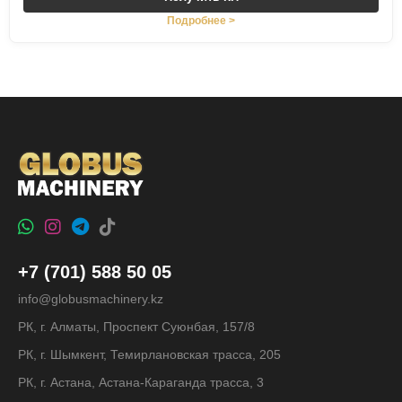
Подробнее >
+7 (701) 588 50 05
info@globusmachinery.kz
РК, г. Алматы, Проспект Суюнбая, 157/8
РК, г. Шымкент, Темирлановская трасса, 205
РК, г. Астана, Астана-Караганда трасса, 3