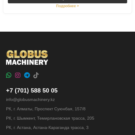
Подробнее >
+7 (701) 588 50 05
info@globusmachinery.kz
РК, г. Алматы, Проспект Суюнбая, 157/8
РК, г. Шымкент, Темирлановская трасса, 205
РК, г. Астана, Астана-Караганда трасса, 3