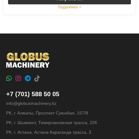
Подробнее >
+7 (701) 588 50 05
info@globusmachinery.kz
РК, г. Алматы, Проспект Суюнбая, 157/8
РК, г. Шымкент, Темирлановская трасса, 205
РК, г. Астана, Астана-Караганда трасса, 3