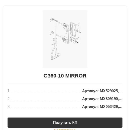
G360-10 MIRROR
1
Артикул: MX529025,...
2
Артикул: MX809190,...
3
Артикул: MX053429,...
Получить КП