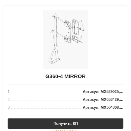
G360-4 MIRROR
1
Артикул: MX529025,...
2
Артикул: MX053429,...
3
Артикул: MX504308,...
Получить КП