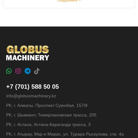
Подробнее >
+7 (701) 588 50 05
info@globusmachinery.kz
РК, г. Алматы, Проспект Суюнбая, 157/8
РК, г. Шымкент, Темирлановская трасса, 205
РК, г. Астана, Астана-Караганда трасса, 3
РК, г. Атырау, Мкр-н Мирас, ул. Турара Рыскулова, стр. 4а