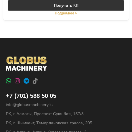
Получить КП
Подробнее >
+7 (701) 588 50 05
info@globusmachinery.kz
РК, г. Алматы, Проспект Суюнбая, 157/8
РК, г. Шымкент, Темирлановская трасса, 205