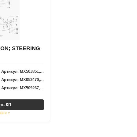
ION; STEERING
Артикул: MX503851,...
Артикул: MX053470,...
Артикул: MX509267,...
ть КП
нее >