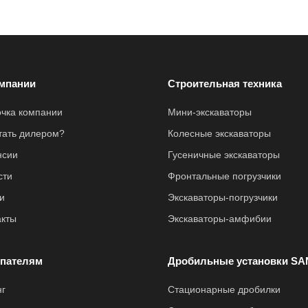
мпании
Строительная техника
очка компании
Мини-экскаваторы
стать дилером?
Колесные экскаваторы
нсии
Гусеничные экскаваторы
сти
Фронтальные погрузчики
и
Экскаваторы-погрузчики
акты
Экскаваторы-амфибии
пателям
Дробильные установки SA
нг
Стационарные дробилки