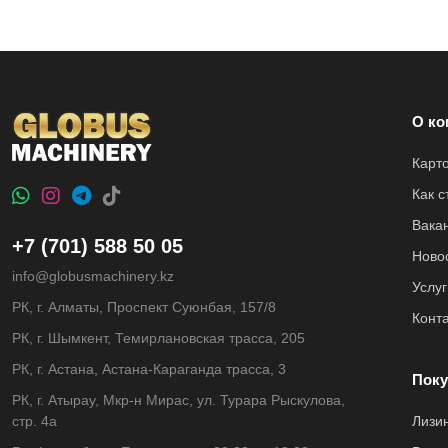
О ко
Карт
Как 
Вака
+7 (701) 588 50 05
Ново
info@globusmachinery.kz
Услуг
РК, г. Алматы, Проспект Суюнбая, 157/8
Конт
РК, г. Шымкент, Темирлановская трасса, 205
РК, г. Астана, Астана-Караганда трасса, 3
Поку
РК, г. Атырау, Мкр-н Мирас, ул. Турара Рыскулова,
стр. 4а
Лизи