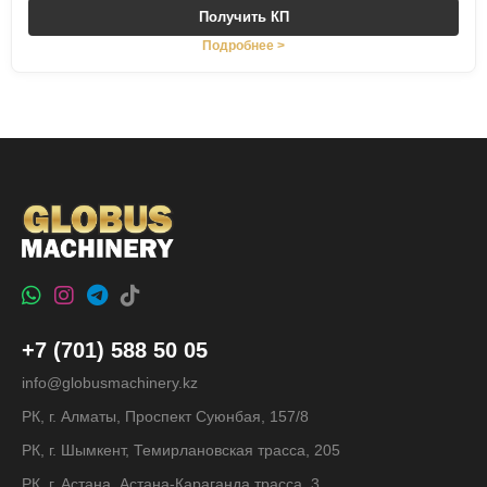
Получить КП
Подробнее >
+7 (701) 588 50 05
info@globusmachinery.kz
РК, г. Алматы, Проспект Суюнбая, 157/8
РК, г. Шымкент, Темирлановская трасса, 205
РК, г. Астана, Астана-Караганда трасса, 3