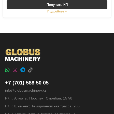
Получить КП
Подробнее >
+7 (701) 588 50 05
info@globusmachinery.kz
РК, г. Алматы, Проспект Суюнбая, 157/8
РК, г. Шымкент, Темирлановская трасса, 205