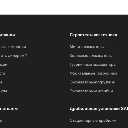
мпании
Строительная техника
очка компании
Мини-экскаваторы
стать дилером?
Колесные экскаваторы
нсии
Гусеничные экскаваторы
сти
Фронтальные погрузчики
и
Экскаваторы-погрузчики
акты
Экскаваторы-амфибии
пателям
Дробильные установки SA
нг
Стационарные дробилки