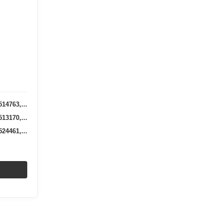
14763,...
13170,...
24461,...