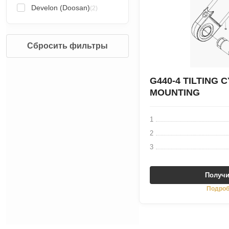
Develon (Doosan)
(2)
Сбросить фильтры
G440-4 TILTING 
MOUNTING
1
2
3
Получи
Подроб