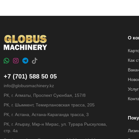
О ко
Карт
Как 
Вака
+7 (701) 588 50 05
Ново
info@globusmachinery.kz
Услуг
РК, г. Алматы, Проспект Суюнбая, 157/8
Конт
РК, г. Шымкент, Темирлановская трасса, 205
РК, г. Астана, Астана-Караганда трасса, 3
Поку
РК, г. Атырау, Мкр-н Мирас, ул. Турара Рыскулова,
стр. 4а
Лизи