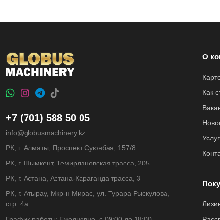
О ко
Карт
Как 
Вака
+7 (701) 588 50 05
Ново
info@globusmachinery.kz
Услуг
РК, г. Алматы, Проспект Суюнбая, 157/8
Конт
РК, г. Шымкент, Темирлановская трасса, 205
РК, г. Астана, Астана-Караганда трасса, 3
Поку
РК, г. Атырау, Мкр-н Мирас, ул. Турара Рыскулова,
стр. 4а
Лизи
График работы: Ежедневно, с 09:00 до 18:00
Расс