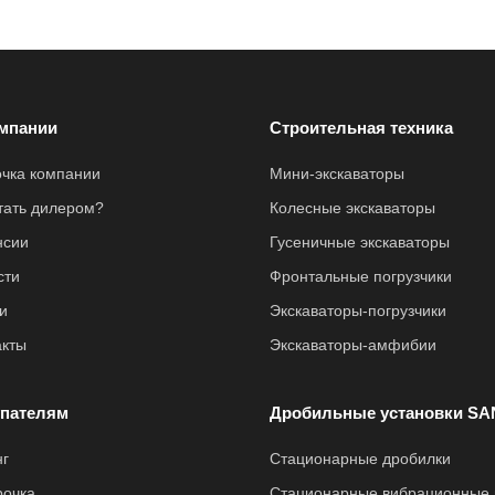
мпании
Строительная техника
очка компании
Мини-экскаваторы
стать дилером?
Колесные экскаваторы
нсии
Гусеничные экскаваторы
сти
Фронтальные погрузчики
и
Экскаваторы-погрузчики
акты
Экскаваторы-амфибии
пателям
Дробильные установки SA
нг
Стационарные дробилки
рочка
Стационарные вибрационные 