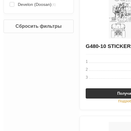
Develon (Doosan)
(4)
Сбросить фильтры
G480-10 STICKE
1
2
3
Получи
Подроб