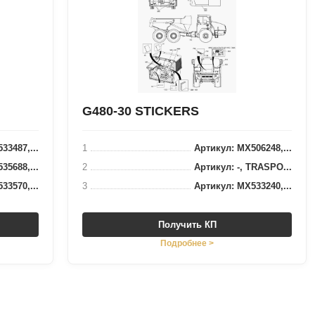
G480-30 STICKERS
33487,...
1
Артикул: MX506248,...
35688,...
2
Артикул: -, TRASPO...
33570,...
3
Артикул: MX533240,...
Получить КП
Подробнее >