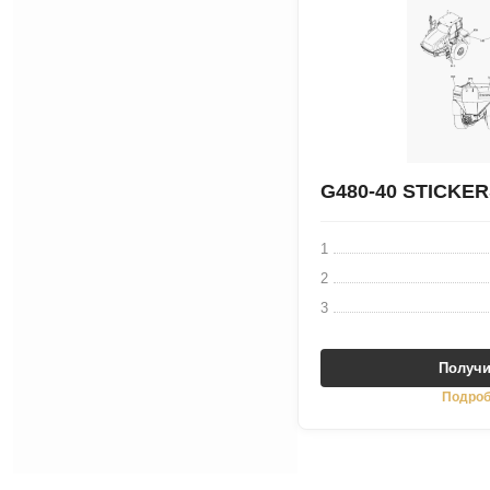
G480-40 STICKE
1
2
3
Получи
Подроб