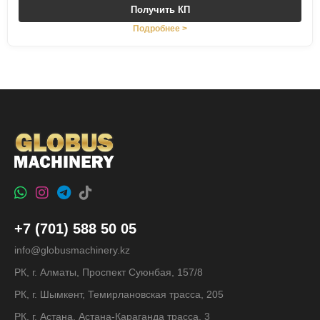
Получить КП
Подробнее >
+7 (701) 588 50 05
info@globusmachinery.kz
РК, г. Алматы, Проспект Суюнбая, 157/8
РК, г. Шымкент, Темирлановская трасса, 205
РК, г. Астана, Астана-Караганда трасса, 3