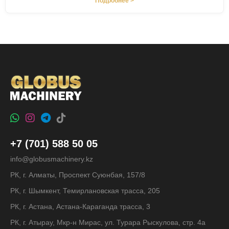
Подробнее >
+7 (701) 588 50 05
info@globusmachinery.kz
РК, г. Алматы, Проспект Суюнбая, 157/8
РК, г. Шымкент, Темирлановская трасса, 205
РК, г. Астана, Астана-Караганда трасса, 3
РК, г. Атырау, Мкр-н Мирас, ул. Турара Рыскулова, стр. 4а