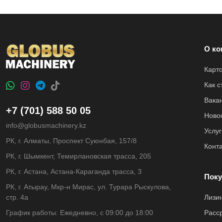
О ко
Карт
Как 
Вака
+7 (701) 588 50 05
Ново
info@globusmachinery.kz
Услуг
РК, г. Алматы, Проспект Суюнбая, 157/8
Конт
РК, г. Шымкент, Темирлановская трасса, 205
РК, г. Астана, Астана-Караганда трасса, 3
Поку
РК, г. Атырау, Мкр-н Мирас, ул. Турара Рыскулова,
стр. 4а
Лизи
График работы: Ежедневно, с 09:00 до 18:00
Расс