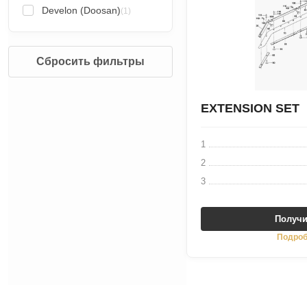
Develon (Doosan)
(1)
Сбросить фильтры
EXTENSION SET
1
2
3
Получи
Подроб