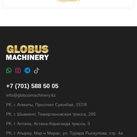
Подробнее >
+7 (701) 588 50 05
info@globusmachinery.kz
РК, г. Алматы, Проспект Суюнбая, 157/8
РК, г. Шымкент, Темирлановская трасса, 205
РК, г. Астана, Астана-Караганда трасса, 3
РК, г. Атырау, Мкр-н Мирас, ул. Турара Рыскулова, стр. 4а