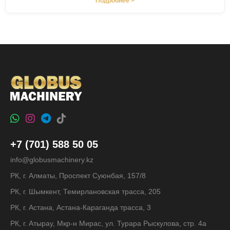
Подробнее >
+7 (701) 588 50 05
info@globusmachinery.kz
РК, г. Алматы, Проспект Суюнбая, 157/8
РК, г. Шымкент, Темирлановская трасса, 205
РК, г. Астана, Астана-Караганда трасса, 3
РК, г. Атырау, Мкр-н Мирас, ул. Турара Рыскулова, стр. 4а