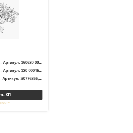
Артикул: 160620-00...
Артикул: 120-00046...
Артикул: S0776266,...
ть КП
нее >