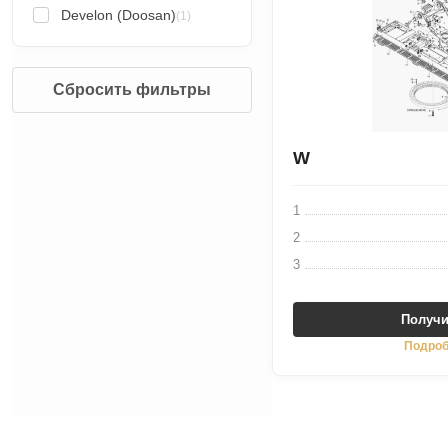
Develon (Doosan)
(1)
Сбросить фильтры
W
1
2
3
Получи
Подроб