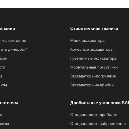
мпании
Строительная техника
очка компании
Мини-экскаваторы
стать дилером?
Колесные экскаваторы
нсии
Гусеничные экскаваторы
сти
Фронтальные погрузчики
и
Экскаваторы-погрузчики
акты
Экскаваторы-амфибии
пателям
Дробильные установки SA
нг
Стационарные дробилки
рочка
Стационарные вибрационные 