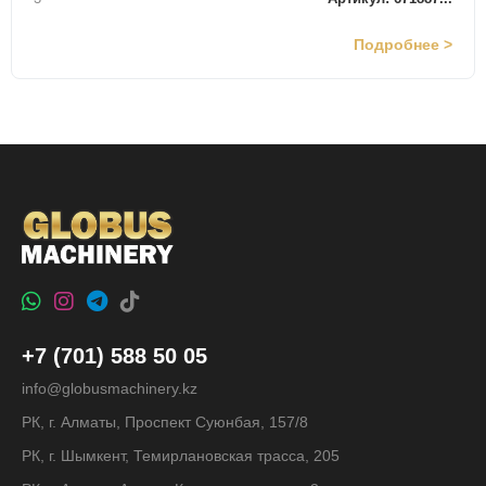
Подробнее >
+7 (701) 588 50 05
info@globusmachinery.kz
РК, г. Алматы, Проспект Суюнбая, 157/8
РК, г. Шымкент, Темирлановская трасса, 205