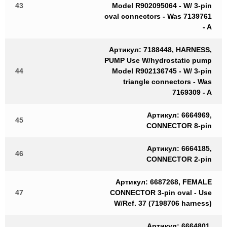
43
Model R902095064 - W/ 3-pin
oval connectors - Was 7139761
- A
Артикул: 7188448, HARNESS,
PUMP Use W/hydrostatic pump
44
Model R902136745 - W/ 3-pin
triangle connectors - Was
7169309 - A
Артикул: 6664969,
45
CONNECTOR 8-pin
Артикул: 6664185,
46
CONNECTOR 2-pin
Артикул: 6687268, FEMALE
47
CONNECTOR 3-pin oval - Use
W/Ref. 37 (7198706 harness)
Артикул: 6664801,