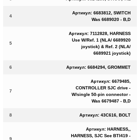
Артикул: 6683812, SWITCH
4
Was 6689020 - B,D
Артикул: 7112828, HARNESS
Use W/Ref. 1 (NLA/ 6689920
5
joystick) & Ref. 2 (NLA/
6689921 joystick)
6
Артикул: 6684294, GROMMET
Артикул: 6679485,
CONTROLLER SJC drive -
7
W/single 50-pin connector -
Was 6679487 - B,D
8
Артикул: 43C616, BOLT
Артикул: HARNESS,,
HARNESS, SJC See BTI419 -
9