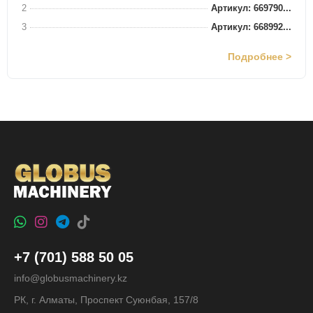
2
Артикул: 669790...
3
Артикул: 668992...
Подробнее >
+7 (701) 588 50 05
info@globusmachinery.kz
РК, г. Алматы, Проспект Суюнбая, 157/8