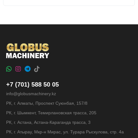
+7 (701) 588 50 05
info@globusmachinery.kz
РК, г. Алматы, Проспект Суюнбая, 157/8
РК, г. Шымкент, Темирлановская трасса, 205
РК, г. Астана, Астана-Караганда трасса, 3
РК, г. Атырау, Мкр-н Мирас, ул. Турара Рыскулова, стр. 4а